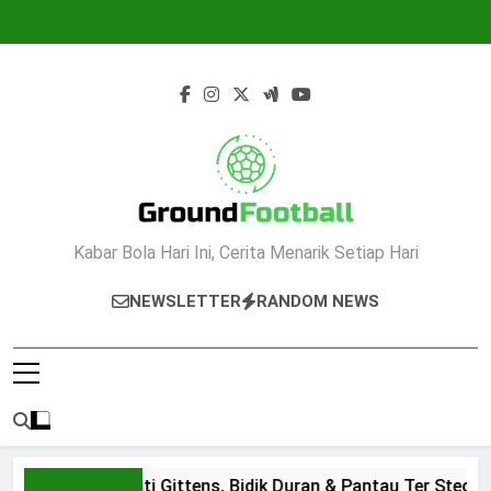
Skip
to
content
FLA Playground
Kabar Bola Hari Ini, Cerita Menarik Setiap Hari
NEWSLETTER
RANDOM NEWS
Chelsea Dekati Gittens, Bidik Duran & Pantau Ter Stegen