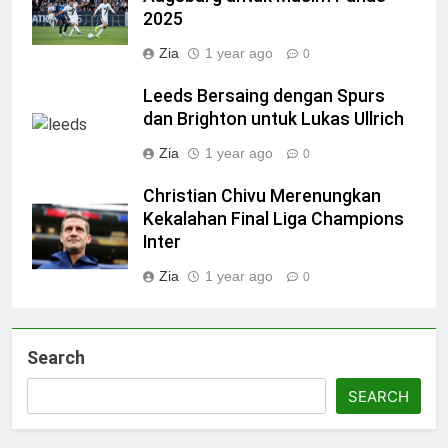
2025
Zia
1 year ago
0
Leeds Bersaing dengan Spurs
dan Brighton untuk Lukas Ullrich
Zia
1 year ago
0
Christian Chivu Merenungkan
Kekalahan Final Liga Champions
Inter
Zia
1 year ago
0
Search
SEARCH