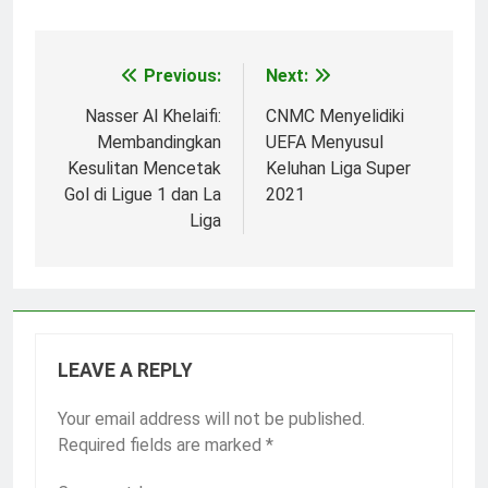
Previous:
Next:
Post
navigation
Nasser Al Khelaifi:
CNMC Menyelidiki
Membandingkan
UEFA Menyusul
Kesulitan Mencetak
Keluhan Liga Super
Gol di Ligue 1 dan La
2021
Liga
LEAVE A REPLY
Your email address will not be published.
Required fields are marked
*