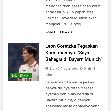
2025, dan kembali
menghadirkan persaingan ketat
antara klub-klub papan atas
Jerman. Bayern Munich akan
menjamu RB Leipzig…
Read Full News
Leon Goretzka Tegaskan
Komitmennya: “Saya
Bahagia di Bayern Munich”
Zia
1 year ago
0
3
mins
LIGA JERMAN
Leon Goretzka menegaskan
bahwa dirinya tetap merasa
nyaman dan puas berada di
Bayern Munich, di tengah
spekulasi masa depannya yang