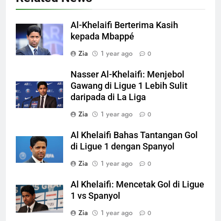
Al-Khelaifi Berterima Kasih
kepada Mbappé
Zia
1 year ago
0
Nasser Al-Khelaifi: Menjebol
Gawang di Ligue 1 Lebih Sulit
daripada di La Liga
Zia
1 year ago
0
Al Khelaifi Bahas Tantangan Gol
di Ligue 1 dengan Spanyol
Zia
1 year ago
0
Al Khelaifi: Mencetak Gol di Ligue
1 vs Spanyol
Zia
1 year ago
0