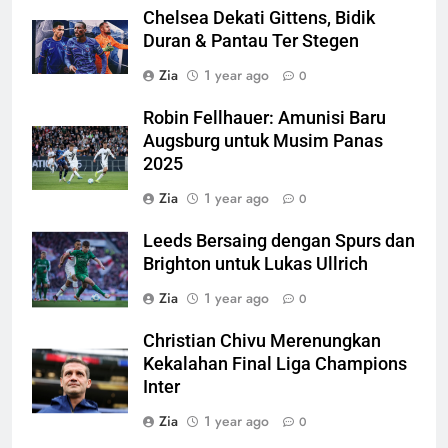
Chelsea Dekati Gittens, Bidik
Duran & Pantau Ter Stegen
Zia
1 year ago
0
Robin Fellhauer: Amunisi Baru
Augsburg untuk Musim Panas
2025
Zia
1 year ago
0
Leeds Bersaing dengan Spurs dan
Brighton untuk Lukas Ullrich
Zia
1 year ago
0
Christian Chivu Merenungkan
Kekalahan Final Liga Champions
Inter
Zia
1 year ago
0