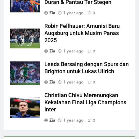
Duran & Pantau Ter Stegen
Zia
1 year ago
0
Robin Fellhauer: Amunisi Baru
Augsburg untuk Musim Panas
2025
Zia
1 year ago
0
Leeds Bersaing dengan Spurs dan
Brighton untuk Lukas Ullrich
Zia
1 year ago
0
Christian Chivu Merenungkan
Kekalahan Final Liga Champions
Inter
Zia
1 year ago
0