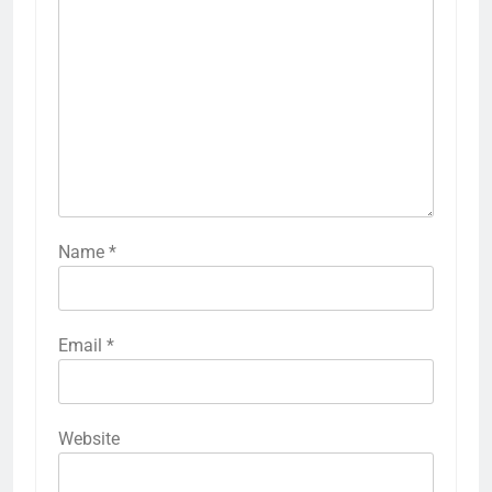
Name
*
Email
*
Website