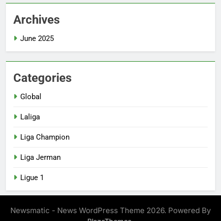
Archives
June 2025
Categories
Global
Laliga
Liga Champion
Liga Jerman
Ligue 1
Newsmatic - News WordPress Theme 2026. Powered By