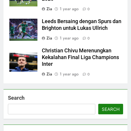
Zia
1 year ago
0
Leeds Bersaing dengan Spurs dan
Brighton untuk Lukas Ullrich
Zia
1 year ago
0
Christian Chivu Merenungkan
Kekalahan Final Liga Champions
Inter
Zia
1 year ago
0
Search
SEARCH