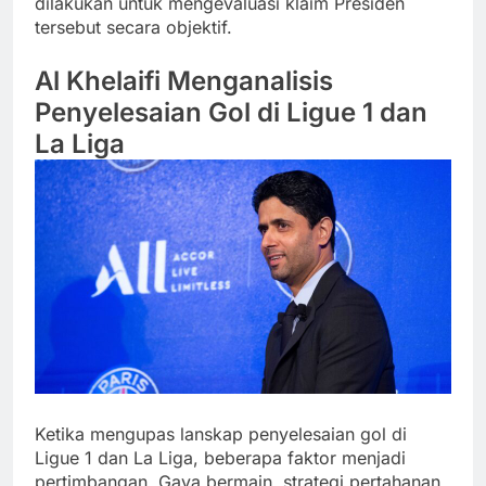
dilakukan untuk mengevaluasi klaim Presiden
tersebut secara objektif.
Al Khelaifi Menganalisis
Penyelesaian Gol di Ligue 1 dan
La Liga
Ketika mengupas lanskap penyelesaian gol di
Ligue 1 dan La Liga, beberapa faktor menjadi
pertimbangan. Gaya bermain, strategi pertahanan