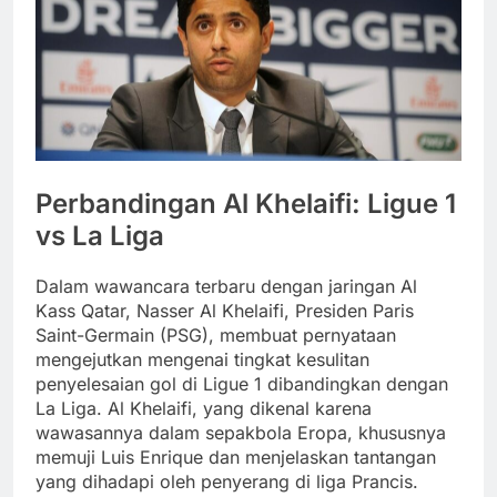
Perbandingan Al Khelaifi: Ligue 1
vs La Liga
Dalam wawancara terbaru dengan jaringan Al
Kass Qatar, Nasser Al Khelaifi, Presiden Paris
Saint-Germain (PSG), membuat pernyataan
mengejutkan mengenai tingkat kesulitan
penyelesaian gol di Ligue 1 dibandingkan dengan
La Liga. Al Khelaifi, yang dikenal karena
wawasannya dalam sepakbola Eropa, khususnya
memuji Luis Enrique dan menjelaskan tantangan
yang dihadapi oleh penyerang di liga Prancis.